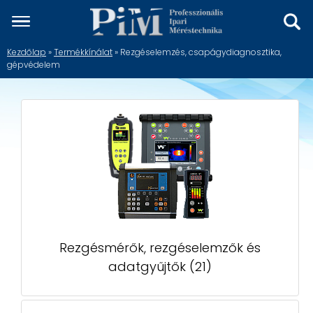
Kezdőlap
»
Termékkínálat
» Rezgéselemzés, csapágydiagnosztika,
gépvédelem
Rezgésmérők, rezgéselemzők és
adatgyűjtők (21)