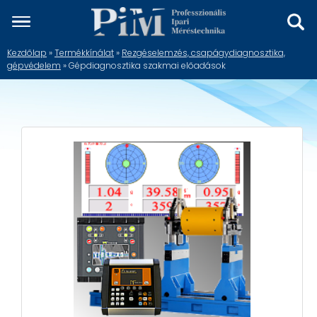
Kezdőlap
»
Termékkínálat
»
Rezgéselemzés, csapágydiagnosztika,
gépvédelem
» Gépdiagnosztika szakmai előadások