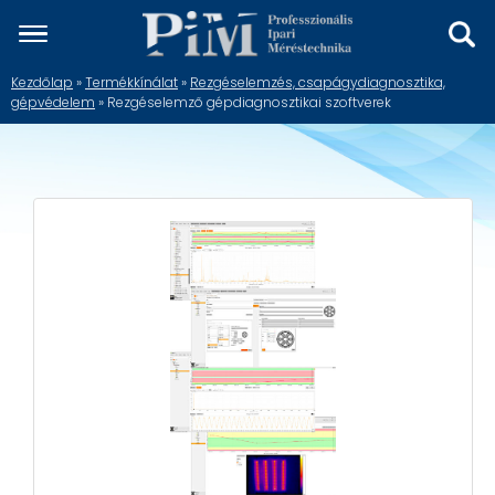
Kezdőlap
»
Termékkínálat
»
Rezgéselemzés, csapágydiagnosztika,
gépvédelem
» Rezgéselemző gépdiagnosztikai szoftverek