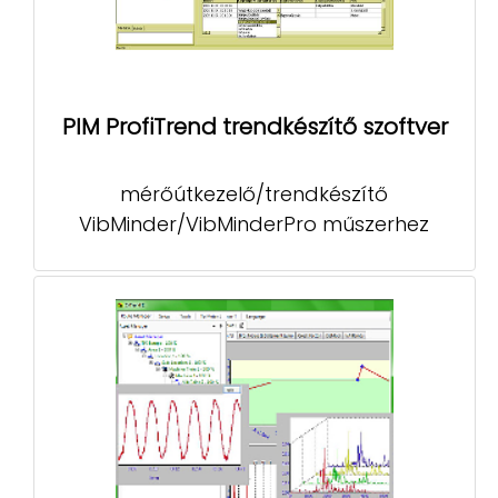
PIM ProfiTrend trendkészítő szoftver
mérőútkezelő/trendkészítő
VibMinder/VibMinderPro műszerhez