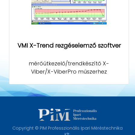
VMI X-Trend rezgéselemző szoftver
mérőútkezelő/trendkészítő X-
Viber/X-ViberPro műszerhez
Copyright © PIM Professzionális Ipari Méréstechnika
Kft.