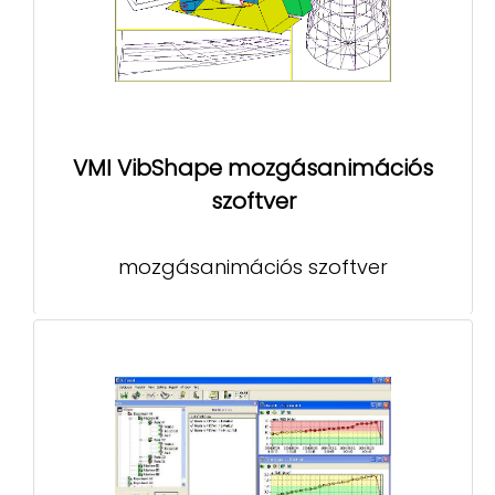
VMI VibShape mozgásanimációs
szoftver
mozgásanimációs szoftver