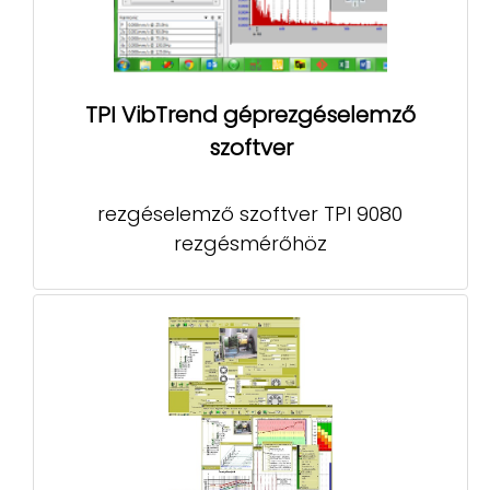
TPI VibTrend géprezgéselemző
szoftver
rezgéselemző szoftver TPI 9080
rezgésmérőhöz