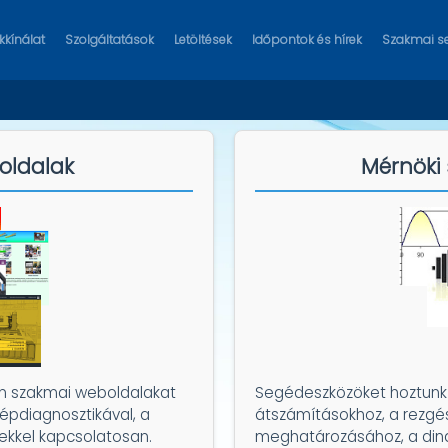
kínálat
Szolgáltatások
Letöltések
Időpontok és hírek
Szakmai s
oldalak
Mérnöki
ön szakmai weboldalakat
Segédeszközöket hoztunk l
gépdiagnosztikával, a
átszámításokhoz, a rezg
ekkel kapcsolatosan.
meghatározásához, a din