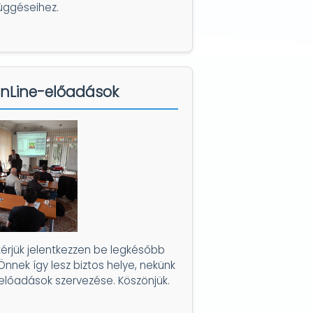
üggéseihez.
nLine-előadások
érjük jelentkezzen be legkésőbb
 Önnek így lesz biztos helye, nekünk
előadások szervezése. Köszönjük.