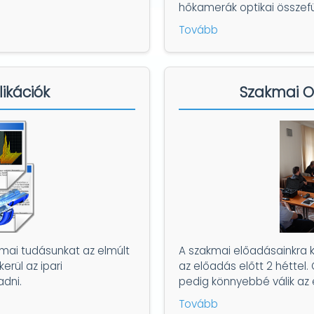
hőkamerák optikai összef
Tovább
ikációk
Szakmai O
kmai tudásunkat az elmúlt
A szakmai előadásainkra k
erül az ipari
az előadás előtt 2 héttel.
adni.
pedig könnyebbé válik az 
Tovább