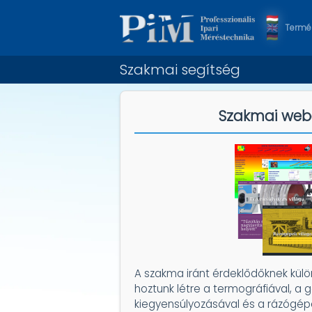
Termék
Szakmai segítség
Szakmai web
A szakma iránt érdeklődőknek kül
hoztunk létre a termográfiával, a 
kiegyensúlyozásával és a rázógép