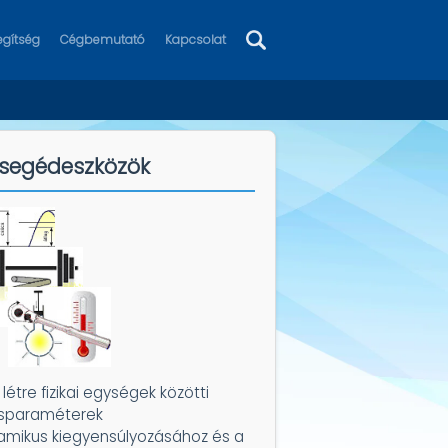
egítség
Cégbemutató
Kapcsolat
 segédeszközök
étre fizikai egységek közötti
ésparaméterek
amikus kiegyensúlyozásához és a