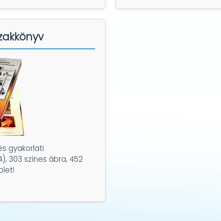
zakkönyv
és gyakorlati
4), 303 színes ábra, 452
plet!