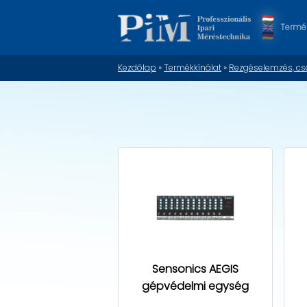
Termék
Kezdőlap
»
Termékkínálat
»
Rezgéselemzés, c
Sensonics AEGIS
gépvédelmi egység