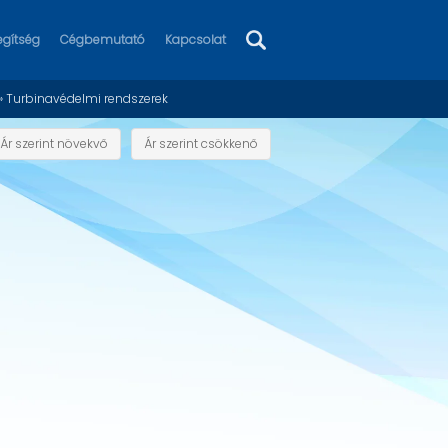
egítség
Cégbemutató
Kapcsolat
» Turbinavédelmi rendszerek
Ár szerint növekvő
Ár szerint csökkenő