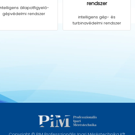
rendszer
intelligens állapotfigyelő-
gépvédelmi rendszer
intelligens gép- és
turbinavédelmi rendszer
Copyright © PIM Professzionális Ipari Méréstechnika Kft.