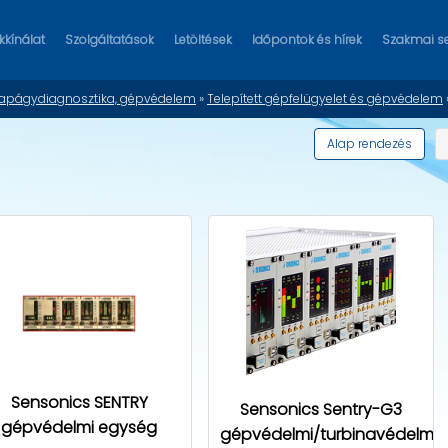
kínálat
Szolgáltatások
Letöltések
Időpontok és hírek
Szakmai s
sapágydiagnosztika, gépvédelem
»
Telepített gépfelügyelet és gépvédelem
Alap rendezés
Sensonics SENTRY
Sensonics Sentry-G3
gépvédelmi egység
gépvédelmi/turbinavédelmi