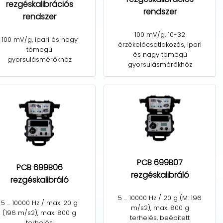
rezgéskalibrációs
rendszer
rendszer
100 mV/g, 10-32
100 mV/g, ipari és nagy
érzékelőcsatlakozás, ipari
tömegű
és nagy tömegű
gyorsulásmérőkhöz
gyorsulásmérőkhöz
PCB 699B07
PCB 699B06
rezgéskalibráló
rezgéskalibráló
5 ... 10000 Hz / 20 g (M: 196
5 ... 10000 Hz / max. 20 g
m/s2), max. 800 g
(196 m/s2), max. 800 g
terhelés, beépített
terhelés