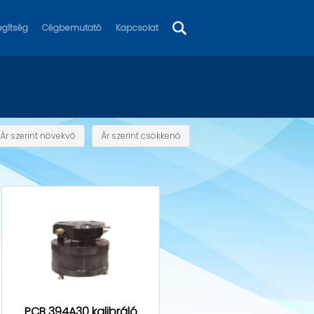
egítség
Cégbemutató
Kapcsolat
Ár szerint növekvő
Ár szerint csökkenő
PCB 394A30 kalibráló