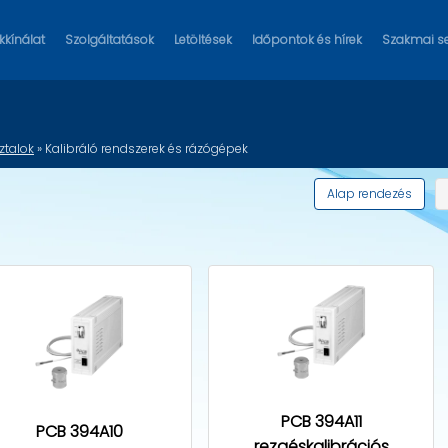
kínálat
Szolgáltatások
Letöltések
Időpontok és hírek
Szakmai s
ztalok
» Kalibráló rendszerek és rázógépek
Alap rendezés
PCB 394A11
PCB 394A10
rezgéskalibrációs