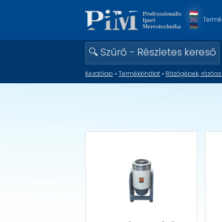
Termék
🔍 Szűrő - Részletes kereső
Kezdőlap
»
Termékkínálat
»
Rázógépek, rázóas