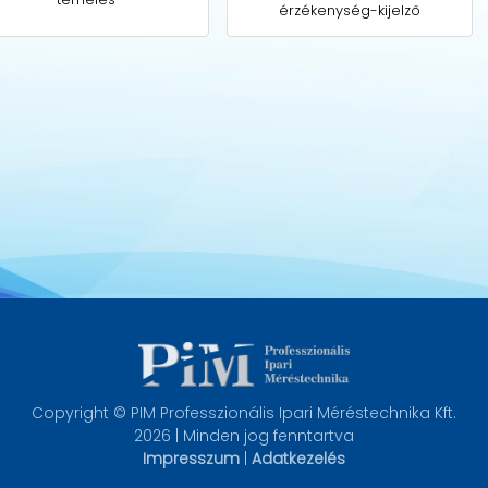
érzékenység-kijelző
Copyright © PIM Professzionális Ipari Méréstechnika Kft.
2026 | Minden jog fenntartva
Impresszum
|
Adatkezelés