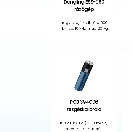
Dongling ESS-050
rázógép
nagy erejű kalibráló 500
N, max. 10 kHz, max. 20 kg
PCB 394C06
rezgéskalibráló
159,2 Hz / 1 g (M: 10 m/s2),
max. 210 g terhelés