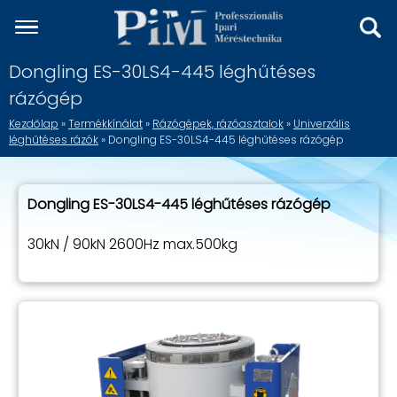
Dongling ES-30LS4-445 léghűtéses
rázógép
Kezdőlap
»
Termékkínálat
»
Rázógépek, rázóasztalok
»
Univerzális
léghűtéses rázók
» Dongling ES-30LS4-445 léghűtéses rázógép
Dongling ES-30LS4-445 léghűtéses rázógép
30kN / 90kN 2600Hz max.500kg