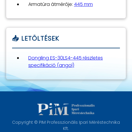
Armatúra átmérője:
445 mm
Dongling ES-30LS4-445 részletes
specifikáció (angol)
Copyright © PIM Professzionális Ipari Méréstechnika
Kft.