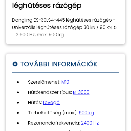
léghűtéses rázógép
Dongling ES-30LS4-445 léghűtéses rázógép -
Univerzális léghűtéses rázógép 30 kN / 90 kN, 5
... 2 600 Hz, max. 500 kg
Szerelőmenet:
M10
Hűtőrendszer típus:
B-3000
Hűtés:
Levegő
Terhelhetőség (max.):
500 kg
Rezonanciafrekvencia:
2400 Hz