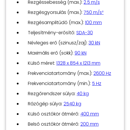
Rezgéssebesség (max.):
2.5 m/s
Rezgésgyorsulás (max.):
750 m/s²
Rezgésamplitúdó (max.):
100 mm
Teljesítmény-erősítő:
SDA-30
Névleges erő (szinusz/zaj):
30 kN
Maximális erő (sokk):
90 kN
Külső méret:
1328 x 854 x 1213 mm
Frekvenciatartomány (max.):
2600 Hz
Frekvenciatartomány (min.):
5 Hz
Rezgőrendszer súlya:
40 kg
Rázógép súlya:
2540 kg
Külső osztókör átmérő:
400 mm
Belső osztókör átmérő:
200 mm