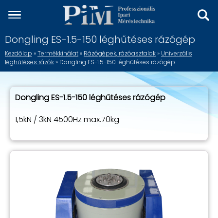
Dongling ES-1.5-150 léghűtéses rázógép
Kezdőlap
»
Termékkínálat
»
Rázógépek, rázóasztalok
»
Univerzális
léghűtéses rázók
» Dongling ES-1.5-150 léghűtéses rázógép
Dongling ES-1.5-150 léghűtéses rázógép
1,5kN / 3kN 4500Hz max.70kg