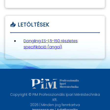
Dongling ES-1,5-150 részletes
specifikáció (angol)
Copyright © PIM Professzionális Ipari Méréstechnika
Kft.
2026 | Minden jog fenntartva
Impresszum
|
Adatkezelés