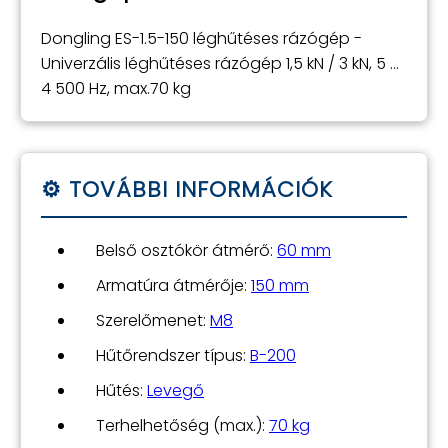
Dongling ES-1.5-150 léghűtéses rázógép -
Univerzális léghűtéses rázógép 1,5 kN / 3 kN, 5 ...
4 500 Hz, max.70 kg
Belső osztókör átmérő:
60 mm
Armatúra átmérője:
150 mm
Szerelőmenet:
M8
Hűtőrendszer típus:
B-200
Hűtés:
Levegő
Terhelhetőség (max.):
70 kg