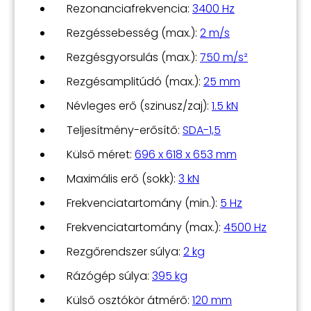
Rezonanciafrekvencia:
3400 Hz
Rezgéssebesség (max.):
2 m/s
Rezgésgyorsulás (max.):
750 m/s²
Rezgésamplitúdó (max.):
25 mm
Névleges erő (szinusz/zaj):
1.5 kN
Teljesítmény-erősítő:
SDA-1,5
Külső méret:
696 x 618 x 653 mm
Maximális erő (sokk):
3 kN
Frekvenciatartomány (min.):
5 Hz
Frekvenciatartomány (max.):
4500 Hz
Rezgőrendszer súlya:
2 kg
Rázógép súlya:
395 kg
Külső osztókör átmérő:
120 mm